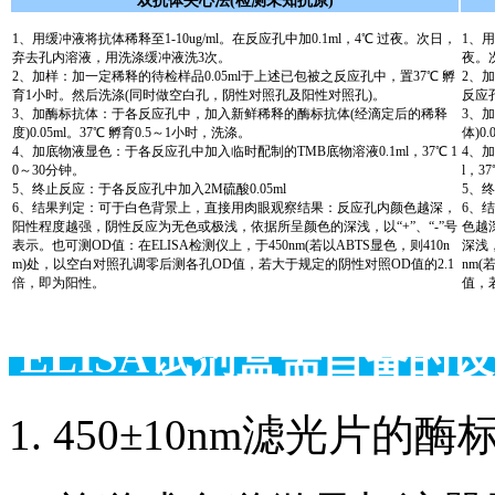
双抗体夹心法(检测未知抗原)
1、用缓冲液将抗体稀释至1-10ug/ml。在反应孔中加0.1ml，4℃ 过夜。次日，
1、用
弃去孔内溶液，用洗涤缓冲液洗3次。
夜。
2、加样：加一定稀释的待检样品0.05ml于上述已包被之反应孔中，置37℃ 孵
2、
育1小时。然后洗涤(同时做空白孔，阴性对照孔及阳性对照孔)。
反应
3、加酶标抗体：于各反应孔中，加入新鲜稀释的酶标抗体(经滴定后的稀释
3、
度)0.05ml。37℃ 孵育0.5～1小时，洗涤。
体)0
4、加底物液显色：于各反应孔中加入临时配制的TMB底物溶液0.1ml，37℃ 1
4、
0～30分钟。
l，3
5、终止反应：于各反应孔中加入2M硫酸0.05ml
5、终
6、结果判定：可于白色背景上，直接用肉眼观察结果：反应孔内颜色越深，
6、
阳性程度越强，阴性反应为无色或极浅，依据所呈颜色的深浅，以“+”、“-”号
色越
表示。也可测OD值：在ELISA检测仪上，于450nm(若以ABTS显色，则410n
深浅，
m)处，以空白对照孔调零后测各孔OD值，若大于规定的阴性对照OD值的2.1
nm(
倍，即为阳性。
值，
ELISA试剂盒需自备
1. 450±10nm滤光片