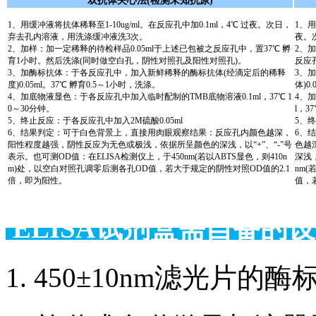
双抗体夹心法(检测未知抗原)
1、用缓冲液将抗体稀释至1-10ug/ml。在反应孔中加0.1ml，4℃ 过夜。次日，
1、用
弃去孔内溶液，用洗涤缓冲液洗3次。
夜。
2、加样：加一定稀释的待检样品0.05ml于上述已包被之反应孔中，置37℃ 孵
2、
育1小时。然后洗涤(同时做空白孔，阴性对照孔及阳性对照孔)。
反应
3、加酶标抗体：于各反应孔中，加入新鲜稀释的酶标抗体(经滴定后的稀释
3、
度)0.05ml。37℃ 孵育0.5～1小时，洗涤。
体)0
4、加底物液显色：于各反应孔中加入临时配制的TMB底物溶液0.1ml，37℃ 1
4、
0～30分钟。
l，3
5、终止反应：于各反应孔中加入2M硫酸0.05ml
5、终
6、结果判定：可于白色背景上，直接用肉眼观察结果：反应孔内颜色越深，
6、
阳性程度越强，阴性反应为无色或极浅，依据所呈颜色的深浅，以“+”、“-”号
色越
表示。也可测OD值：在ELISA检测仪上，于450nm(若以ABTS显色，则410n
深浅，
m)处，以空白对照孔调零后测各孔OD值，若大于规定的阴性对照OD值的2.1
nm(
倍，即为阳性。
值，
ELISA试剂盒需自备
1. 450±10nm滤光片