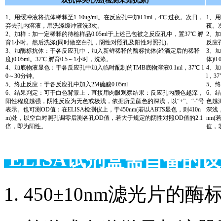
双抗体夹心法(检测未知抗原)
1、用缓冲液将抗体稀释至1-10ug/ml。在反应孔中加0.1ml，4℃ 过夜。次日，
1、用
弃去孔内溶液，用洗涤缓冲液洗3次。
夜。
2、加样：加一定稀释的待检样品0.05ml于上述已包被之反应孔中，置37℃ 孵
2、
育1小时。然后洗涤(同时做空白孔，阴性对照孔及阳性对照孔)。
反应
3、加酶标抗体：于各反应孔中，加入新鲜稀释的酶标抗体(经滴定后的稀释
3、
度)0.05ml。37℃ 孵育0.5～1小时，洗涤。
体)0
4、加底物液显色：于各反应孔中加入临时配制的TMB底物溶液0.1ml，37℃ 1
4、
0～30分钟。
l，3
5、终止反应：于各反应孔中加入2M硫酸0.05ml
5、终
6、结果判定：可于白色背景上，直接用肉眼观察结果：反应孔内颜色越深，
6、
阳性程度越强，阴性反应为无色或极浅，依据所呈颜色的深浅，以“+”、“-”号
色越
表示。也可测OD值：在ELISA检测仪上，于450nm(若以ABTS显色，则410n
深浅，
m)处，以空白对照孔调零后测各孔OD值，若大于规定的阴性对照OD值的2.1
nm(
倍，即为阳性。
值，
ELISA试剂盒需自备
1. 450±10nm滤光片