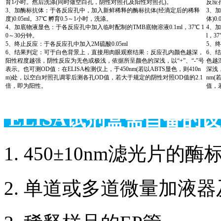
育1小时。然后洗涤(同时做空白孔，阴性对照孔及阳性对照孔)。
反应
3、加酶标抗体：于各反应孔中，加入新鲜稀释的酶标抗体(经滴定后的稀释
3、
度)0.05ml。37℃ 孵育0.5～1小时，洗涤。
体)0
4、加底物液显色：于各反应孔中加入临时配制的TMB底物溶液0.1ml，37℃ 1
4、
0～30分钟。
l，3
5、终止反应：于各反应孔中加入2M硫酸0.05ml
5、终
6、结果判定：可于白色背景上，直接用肉眼观察结果：反应孔内颜色越深，
6、
阳性程度越强，阴性反应为无色或极浅，依据所呈颜色的深浅，以“+”、“-”号
色越
表示。也可测OD值：在ELISA检测仪上，于450nm(若以ABTS显色，则410n
深浅，
m)处，以空白对照孔调零后测各孔OD值，若大于规定的阴性对照OD值的2.1
nm(
倍，即为阳性。
值，
ELISA试剂盒需自备
1. 450±10nm滤光片
2. 单道或多道微量加液