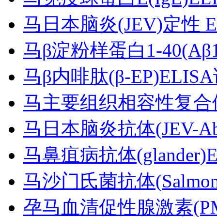
马日本脑炎(JEV)定性 
马β淀粉样蛋白1-40(Aβ1
马β内啡肽(β-EP)ELI
马主要组织相容性复合体(M
马日本脑炎抗体(JEV-Ab
马鼻疽病抗体(glander)
马沙门氏菌抗体(Salmone
孕马血清促性腺激素(PM