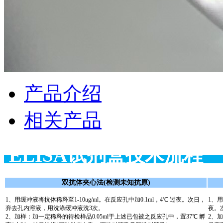
产品介绍
相关产品
ELISA试剂盒
双抗体夹心法(检测未知抗原)
1、用缓冲液将抗体稀释至1-10ug/ml。在反应孔中加0.1ml，4℃ 过夜。次日，
1、用
弃去孔内溶液，用洗涤缓冲液洗3次。
夜。
2、加样：加一定稀释的待检样品0.05ml于上述已包被之反应孔中，置37℃ 孵
2、