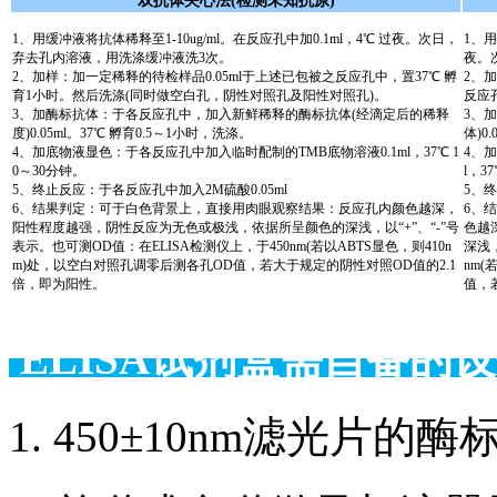
双抗体夹心法(检测未知抗原)
1、用缓冲液将抗体稀释至1-10ug/ml。在反应孔中加0.1ml，4℃ 过夜。次日，
1、用
弃去孔内溶液，用洗涤缓冲液洗3次。
夜。
2、加样：加一定稀释的待检样品0.05ml于上述已包被之反应孔中，置37℃ 孵
2、
育1小时。然后洗涤(同时做空白孔，阴性对照孔及阳性对照孔)。
反应
3、加酶标抗体：于各反应孔中，加入新鲜稀释的酶标抗体(经滴定后的稀释
3、
度)0.05ml。37℃ 孵育0.5～1小时，洗涤。
体)0
4、加底物液显色：于各反应孔中加入临时配制的TMB底物溶液0.1ml，37℃ 1
4、
0～30分钟。
l，3
5、终止反应：于各反应孔中加入2M硫酸0.05ml
5、终
6、结果判定：可于白色背景上，直接用肉眼观察结果：反应孔内颜色越深，
6、
阳性程度越强，阴性反应为无色或极浅，依据所呈颜色的深浅，以“+”、“-”号
色越
表示。也可测OD值：在ELISA检测仪上，于450nm(若以ABTS显色，则410n
深浅，
m)处，以空白对照孔调零后测各孔OD值，若大于规定的阴性对照OD值的2.1
nm(
倍，即为阳性。
值，
ELISA试剂盒需自备
1. 450±10nm滤光片