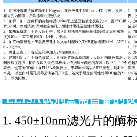
双抗体夹心法(检测未知抗原)
1、用缓冲液将抗体稀释至1-10ug/ml。在反应孔中加0.1ml，4℃ 过夜。次日，
1、用
弃去孔内溶液，用洗涤缓冲液洗3次。
夜。
2、加样：加一定稀释的待检样品0.05ml于上述已包被之反应孔中，置37℃ 孵
2、
育1小时。然后洗涤(同时做空白孔，阴性对照孔及阳性对照孔)。
反应
3、加酶标抗体：于各反应孔中，加入新鲜稀释的酶标抗体(经滴定后的稀释
3、
度)0.05ml。37℃ 孵育0.5～1小时，洗涤。
体)0
4、加底物液显色：于各反应孔中加入临时配制的TMB底物溶液0.1ml，37℃ 1
4、
0～30分钟。
l，3
5、终止反应：于各反应孔中加入2M硫酸0.05ml
5、终
6、结果判定：可于白色背景上，直接用肉眼观察结果：反应孔内颜色越深，
6、
阳性程度越强，阴性反应为无色或极浅，依据所呈颜色的深浅，以“+”、“-”号
色越
表示。也可测OD值：在ELISA检测仪上，于450nm(若以ABTS显色，则410n
深浅，
m)处，以空白对照孔调零后测各孔OD值，若大于规定的阴性对照OD值的2.1
nm(
倍，即为阳性。
值，
ELISA试剂盒需自备
1. 450±10nm滤光片