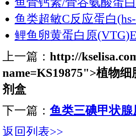
鱼骨钙素/骨谷氨酸蛋白(O
鱼类超敏C反应蛋白(hs-C
鲤鱼卵黄蛋白原(VTG)E
上一篇：
http://kselisa.c
name=KS19875">植物细
剂盒
下一篇：
鱼类三碘甲状腺原
返回列表>>