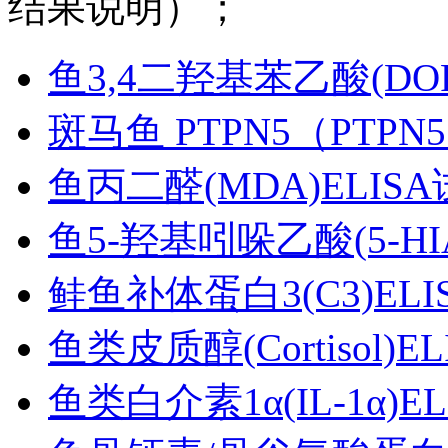
结果说明）；
鱼3,4二羟基苯乙酸(DOP
斑马鱼 PTPN5（PT
鱼丙二醛(MDA)ELIS
鱼5-羟基吲哚乙酸(5-HI
鲑鱼补体蛋白3(C3)EL
鱼类皮质醇(Cortisol)
鱼类白介素1α(IL-1α)E