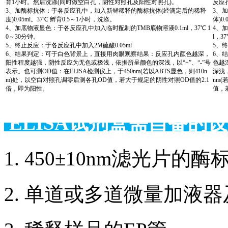
育1小时。然后洗涤(同时做空白孔，阴性对照孔及阳性对照孔)。
反应
3、加酶标抗体：于各反应孔中，加入新鲜稀释的酶标抗体(经滴定后的稀释
3、
度)0.05ml。37℃ 孵育0.5～1小时，洗涤。
体)0
4、加底物液显色：于各反应孔中加入临时配制的TMB底物溶液0.1ml，37℃ 1
4、
0～30分钟。
l，3
5、终止反应：于各反应孔中加入2M硫酸0.05ml
5、终
6、结果判定：可于白色背景上，直接用肉眼观察结果：反应孔内颜色越深，
6、
阳性程度越强，阴性反应为无色或极浅，依据所呈颜色的深浅，以“+”、“-”号
色越
表示。也可测OD值：在ELISA检测仪上，于450nm(若以ABTS显色，则410n
深浅，
m)处，以空白对照孔调零后测各孔OD值，若大于规定的阴性对照OD值的2.1
nm(
倍，即为阳性。
值，
ELISA试剂盒需自备
1. 450±10nm滤光片
2. 单道或多道微量加液