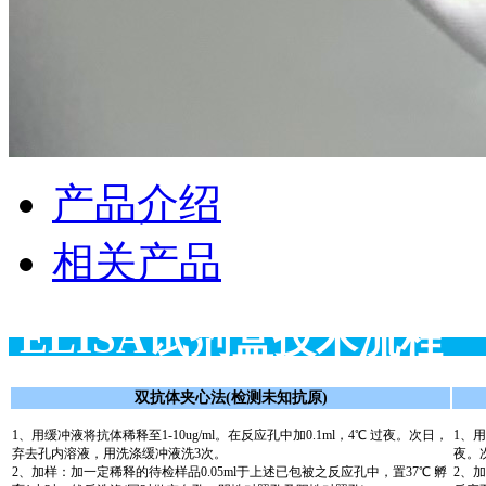
产品介绍
相关产品
ELISA试剂盒
双抗体夹心法(检测未知抗原)
1、用缓冲液将抗体稀释至1-10ug/ml。在反应孔中加0.1ml，4℃ 过夜。次日，
1、用
弃去孔内溶液，用洗涤缓冲液洗3次。
夜。
2、加样：加一定稀释的待检样品0.05ml于上述已包被之反应孔中，置37℃ 孵
2、