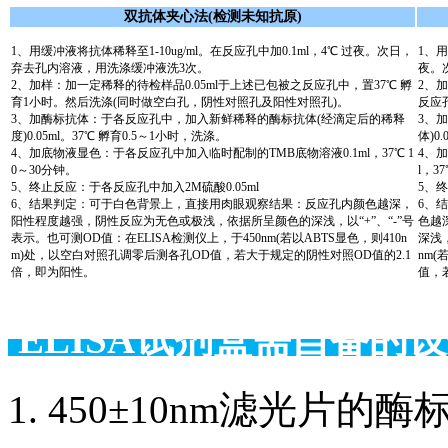
双抗体夹心法(检测未知抗原)
1、用缓冲液将抗体稀释至1-10ug/ml。在反应孔中加0.1ml，4℃ 过夜。次日，
1、用
弃去孔内溶液，用洗涤缓冲液洗3次。
夜。
2、加样：加一定稀释的待检样品0.05ml于上述已包被之反应孔中，置37℃ 孵
2、
育1小时。然后洗涤(同时做空白孔，阴性对照孔及阳性对照孔)。
反应
3、加酶标抗体：于各反应孔中，加入新鲜稀释的酶标抗体(经滴定后的稀释
3、
度)0.05ml。37℃ 孵育0.5～1小时，洗涤。
体)0
4、加底物液显色：于各反应孔中加入临时配制的TMB底物溶液0.1ml，37℃ 1
4、
0～30分钟。
l，3
5、终止反应：于各反应孔中加入2M硫酸0.05ml
5、终
6、结果判定：可于白色背景上，直接用肉眼观察结果：反应孔内颜色越深，
6、
阳性程度越强，阴性反应为无色或极浅，依据所呈颜色的深浅，以“+”、“-”号
色越
表示。也可测OD值：在ELISA检测仪上，于450nm(若以ABTS显色，则410n
深浅，
m)处，以空白对照孔调零后测各孔OD值，若大于规定的阴性对照OD值的2.1
nm(
倍，即为阳性。
值，
ELISA试剂盒需自备
1. 450±10nm滤光片