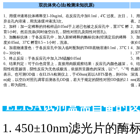
双抗体夹心法(检测未知抗原)
1、用缓冲液将抗体稀释至1-10ug/ml。在反应孔中加0.1ml，4℃ 过夜。次日，
1、用
弃去孔内溶液，用洗涤缓冲液洗3次。
夜。
2、加样：加一定稀释的待检样品0.05ml于上述已包被之反应孔中，置37℃ 孵
2、
育1小时。然后洗涤(同时做空白孔，阴性对照孔及阳性对照孔)。
反应
3、加酶标抗体：于各反应孔中，加入新鲜稀释的酶标抗体(经滴定后的稀释
3、
度)0.05ml。37℃ 孵育0.5～1小时，洗涤。
体)0
4、加底物液显色：于各反应孔中加入临时配制的TMB底物溶液0.1ml，37℃ 1
4、
0～30分钟。
l，3
5、终止反应：于各反应孔中加入2M硫酸0.05ml
5、终
6、结果判定：可于白色背景上，直接用肉眼观察结果：反应孔内颜色越深，
6、
阳性程度越强，阴性反应为无色或极浅，依据所呈颜色的深浅，以“+”、“-”号
色越
表示。也可测OD值：在ELISA检测仪上，于450nm(若以ABTS显色，则410n
深浅，
m)处，以空白对照孔调零后测各孔OD值，若大于规定的阴性对照OD值的2.1
nm(
倍，即为阳性。
值，
ELISA试剂盒需自备
1. 450±10nm滤光片