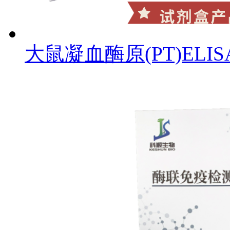
大鼠凝血酶原(PT)ELI