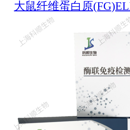
大鼠纤维蛋白原(FG)EL