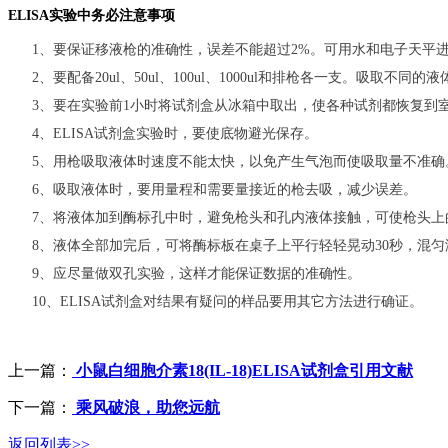
ELISA实验中务必注意事项
1、要保证移液枪的准确性，误差不能超过2%。可用水和电子天平
2、要配备20ul、50ul、100ul、1000ul和排枪各一支。吸取
3、要在实验前1小时将试剂盒从冰箱中取出，使各种试剂都恢复到
4、ELISA试剂盒实验时，要使底物避光保存。
5、用枪吸取液体时速度不能太快，以免产生气泡而使吸取量不准确
6、吸取液体时，要用量程和需要量接近的枪去吸，减少误差。
7、将液体加到酶标孔中时，避免枪头和孔内液体接触，可使枪头上
8、液体全部加完后，可将酶标板在桌子上平行轻轻晃动30秒，混
9、应尽量做双孔实验，这样才能保证数据的准确性。
10、ELISA试剂盒对结果有疑问的样品要用其它方法进行确证。
上一篇：
小鼠白细胞介素18(IL-18)ELISA试剂盒引用文献
下一篇：
乘风破浪，助您远航
返回列表>>