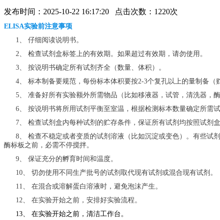
发布时间：2025-10-22 16:17:20 点击次数：1220次
ELISA实验前注意事项
1、 仔细阅读说明书。
2、 检查试剂盒标签上的有效期。如果超过有效期，请勿使用。
3、 按说明书确定所有试剂齐全（数量、体积）。
4、 标本制备要规范，每份标本体积要按2-3个复孔以上的量制备
5、 准备好所有实验额外所需物品（比如移液器，试管，清洗器，
6、 按说明书将所用试剂平衡至室温，根据检测标本数量确定所需
7、 检查试剂盒内每种试剂的贮存条件，保证所有试剂均按照试剂
8、 检查不稳定或者变质的试剂溶液（比如沉淀或变色）。有些试
酶标板之前，必需不停搅拌。
9、 保证充分的孵育时间和温度。
10、 切勿使用不同生产批号的试剂取代现有试剂或混合现有试剂。
11、 在混合或溶解蛋白溶液时，避免泡沫产生。
12、 在实验开始之前，安排好实验流程。
13、 在实验开始之前，清洁工作台。