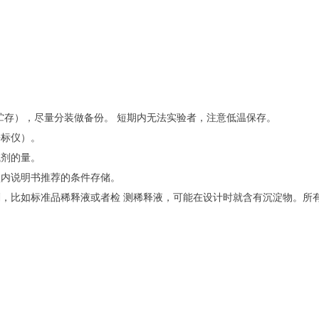
（贮存），尽量分装做备份。 短期内无法实验者，注意低温保存。
酶标仪）。
试剂的量。
盒内说明书推荐的条件存储。
剂，比如标准品稀释液或者检 测稀释液，可能在设计时就含有沉淀物。