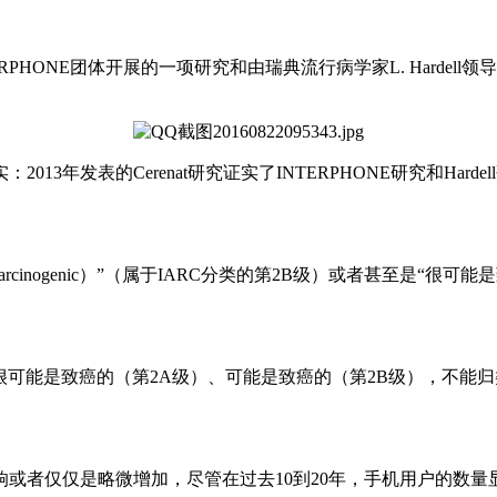
HONE团体开展的一项研究和由瑞典流行病学家L. Hardell
3年发表的Cerenat研究证实了INTERPHONE研究和Har
nogenic）”（属于IARC分类的第2B级）或者甚至是“很可能是致癌的（p
的（第2A级）、可能是致癌的（第2B级），不能归类为致癌性的（not c
或者仅仅是略微增加，尽管在过去10到20年，手机用户的数量